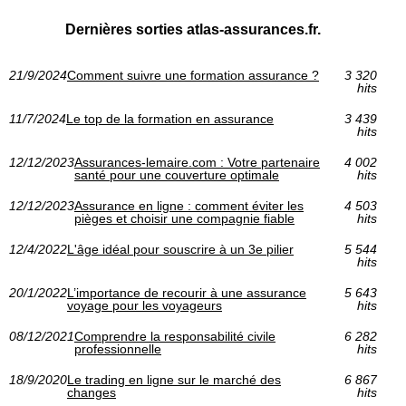
Dernières sorties atlas-assurances.fr.
21/9/2024
Comment suivre une formation assurance ?
3 320
hits
11/7/2024
Le top de la formation en assurance
3 439
hits
12/12/2023
Assurances-lemaire.com : Votre partenaire
4 002
santé pour une couverture optimale
hits
12/12/2023
Assurance en ligne : comment éviter les
4 503
pièges et choisir une compagnie fiable
hits
12/4/2022
L'âge idéal pour souscrire à un 3e pilier
5 544
hits
20/1/2022
L’importance de recourir à une assurance
5 643
voyage pour les voyageurs
hits
08/12/2021
Comprendre la responsabilité civile
6 282
professionnelle
hits
18/9/2020
Le trading en ligne sur le marché des
6 867
changes
hits