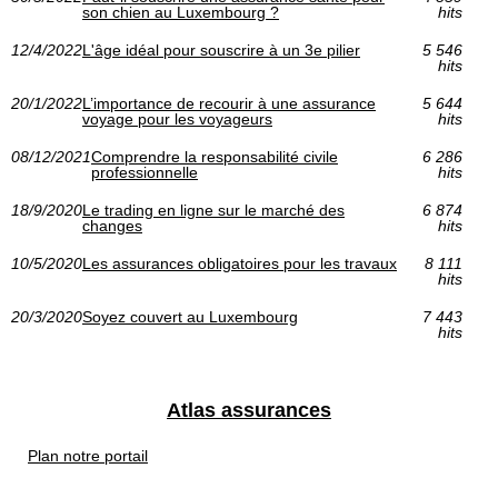
son chien au Luxembourg ?
hits
12/4/2022
L'âge idéal pour souscrire à un 3e pilier
5 546
hits
20/1/2022
L’importance de recourir à une assurance
5 644
voyage pour les voyageurs
hits
08/12/2021
Comprendre la responsabilité civile
6 286
professionnelle
hits
18/9/2020
Le trading en ligne sur le marché des
6 874
changes
hits
10/5/2020
Les assurances obligatoires pour les travaux
8 111
hits
20/3/2020
Soyez couvert au Luxembourg
7 443
hits
Atlas assurances
Plan notre portail