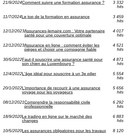
21/9/2024
Comment suivre une formation assurance ?
3 332
hits
11/7/2024
Le top de la formation en assurance
3 459
hits
12/12/2023
Assurances-lemaire.com : Votre partenaire
4 017
santé pour une couverture optimale
hits
12/12/2023
Assurance en ligne : comment éviter les
4 521
pièges et choisir une compagnie fiable
hits
30/5/2022
Faut-il souscrire une assurance santé pour
4 871
son chien au Luxembourg ?
hits
12/4/2022
L'âge idéal pour souscrire à un 3e pilier
5 554
hits
20/1/2022
L’importance de recourir à une assurance
5 656
voyage pour les voyageurs
hits
08/12/2021
Comprendre la responsabilité civile
6 292
professionnelle
hits
18/9/2020
Le trading en ligne sur le marché des
6 883
changes
hits
10/5/2020
Les assurances obligatoires pour les travaux
8 120