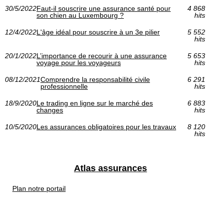
30/5/2022
Faut-il souscrire une assurance santé pour
4 868
son chien au Luxembourg ?
hits
12/4/2022
L'âge idéal pour souscrire à un 3e pilier
5 552
hits
20/1/2022
L’importance de recourir à une assurance
5 653
voyage pour les voyageurs
hits
08/12/2021
Comprendre la responsabilité civile
6 291
professionnelle
hits
18/9/2020
Le trading en ligne sur le marché des
6 883
changes
hits
10/5/2020
Les assurances obligatoires pour les travaux
8 120
hits
Atlas assurances
Plan notre portail