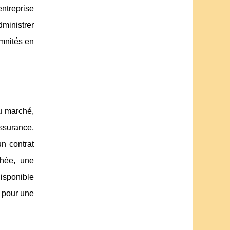
entreprise
dministrer
emnités en
u marché,
assurance,
n contrat
chée, une
disponible
e pour une