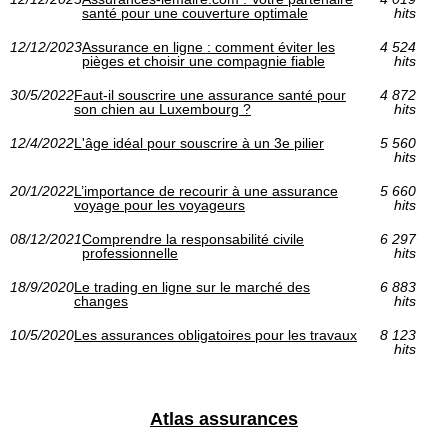
santé pour une couverture optimale
hits
12/12/2023
Assurance en ligne : comment éviter les
4 524
pièges et choisir une compagnie fiable
hits
30/5/2022
Faut-il souscrire une assurance santé pour
4 872
son chien au Luxembourg ?
hits
12/4/2022
L'âge idéal pour souscrire à un 3e pilier
5 560
hits
20/1/2022
L’importance de recourir à une assurance
5 660
voyage pour les voyageurs
hits
08/12/2021
Comprendre la responsabilité civile
6 297
professionnelle
hits
18/9/2020
Le trading en ligne sur le marché des
6 883
changes
hits
10/5/2020
Les assurances obligatoires pour les travaux
8 123
hits
Atlas assurances