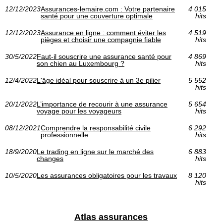
12/12/2023
Assurances-lemaire.com : Votre partenaire
4 015
santé pour une couverture optimale
hits
12/12/2023
Assurance en ligne : comment éviter les
4 519
pièges et choisir une compagnie fiable
hits
30/5/2022
Faut-il souscrire une assurance santé pour
4 869
son chien au Luxembourg ?
hits
12/4/2022
L'âge idéal pour souscrire à un 3e pilier
5 552
hits
20/1/2022
L’importance de recourir à une assurance
5 654
voyage pour les voyageurs
hits
08/12/2021
Comprendre la responsabilité civile
6 292
professionnelle
hits
18/9/2020
Le trading en ligne sur le marché des
6 883
changes
hits
10/5/2020
Les assurances obligatoires pour les travaux
8 120
hits
Atlas assurances