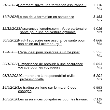
21/9/2024
Comment suivre une formation assurance ?
3 330
hits
11/7/2024
Le top de la formation en assurance
3 453
hits
12/12/2023
Assurances-lemaire.com : Votre partenaire
4 015
santé pour une couverture optimale
hits
30/5/2022
Faut-il souscrire une assurance santé pour
4 868
son chien au Luxembourg ?
hits
12/4/2022
L'âge idéal pour souscrire à un 3e pilier
5 552
hits
20/1/2022
L’importance de recourir à une assurance
5 653
voyage pour les voyageurs
hits
08/12/2021
Comprendre la responsabilité civile
6 291
professionnelle
hits
18/9/2020
Le trading en ligne sur le marché des
6 883
changes
hits
10/5/2020
Les assurances obligatoires pour les travaux
8 119
hits