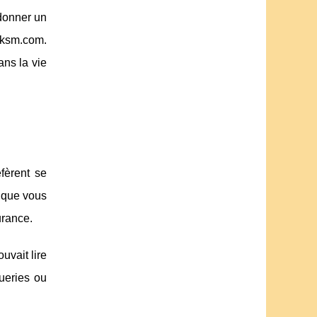
 donner un
-ksm.com.
ans la vie
éfèrent se
e que vous
urance.
uvait lire
ueries ou