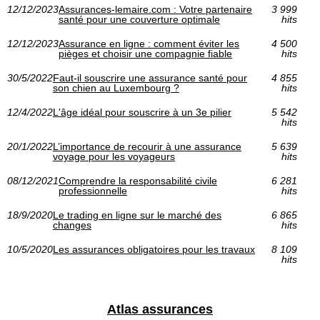
12/12/2023
Assurances-lemaire.com : Votre partenaire
3 999
santé pour une couverture optimale
hits
12/12/2023
Assurance en ligne : comment éviter les
4 500
pièges et choisir une compagnie fiable
hits
30/5/2022
Faut-il souscrire une assurance santé pour
4 855
son chien au Luxembourg ?
hits
12/4/2022
L'âge idéal pour souscrire à un 3e pilier
5 542
hits
20/1/2022
L’importance de recourir à une assurance
5 639
voyage pour les voyageurs
hits
08/12/2021
Comprendre la responsabilité civile
6 281
professionnelle
hits
18/9/2020
Le trading en ligne sur le marché des
6 865
changes
hits
10/5/2020
Les assurances obligatoires pour les travaux
8 109
hits
Atlas assurances