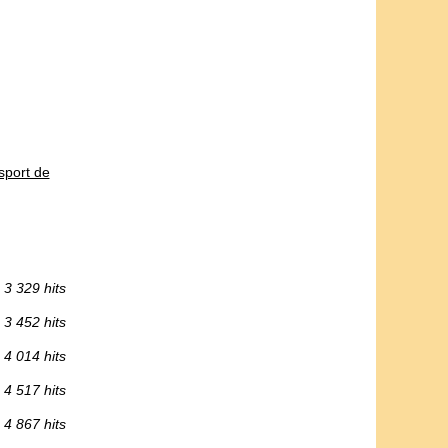
sport de
3 329 hits
3 452 hits
4 014 hits
4 517 hits
4 867 hits