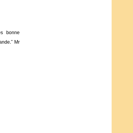
rès bonne
ande." Mr