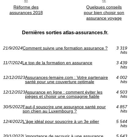
Réforme des
Quelques conseils
assurances 2018
pour bien choisir son
assurance voyage
Dernières sorties atlas-assurances.fr.
21/9/2024
Comment suivre une formation assurance ?
3 319
hits
11/7/2024
Le top de la formation en assurance
3 439
hits
12/12/2023
Assurances-lemaire.com : Votre partenaire
4 002
santé pour une couverture optimale
hits
12/12/2023
Assurance en ligne : comment éviter les
4 503
pièges et choisir une compagnie fiable
hits
30/5/2022
Faut-il souscrire une assurance santé pour
4 857
son chien au Luxembourg ?
hits
12/4/2022
L'âge idéal pour souscrire à un 3e pilier
5 544
hits
20/1/2022
L’importance de recourir à une assurance
5 643