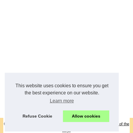
This website uses cookies to ensure you get
the best experience on our website.
Learn more
Refuse Cookie
Allow cookies
© 2026
Atlas-assurances.fr
|
Plan notre portail
|
Cookies Policy
|
Top of the
page